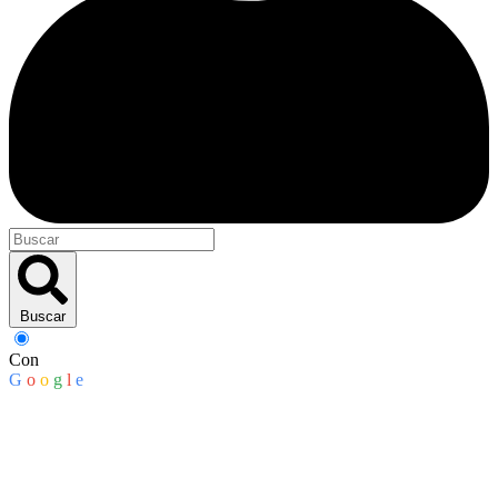
Buscar
Con
G
o
o
g
l
e