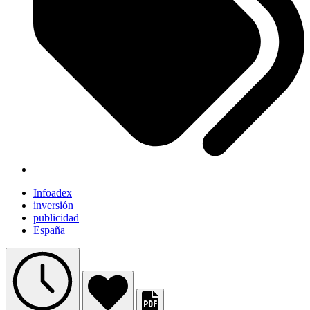
Infoadex
inversión
publicidad
España