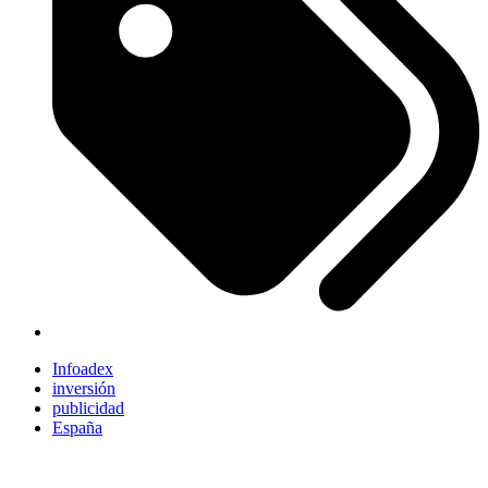
Infoadex
inversión
publicidad
España