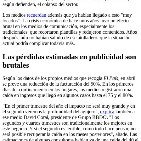
según defienden, el colapso del sector.
Los medios
recuerdan
además que ya habían llegado a esto "muy
tocados". La crisis económica de hace unos años tuvo un efecto
brutal en los medios de comunicación, especialmente los
tradicionales, que recortaron plantillas y redujeron contenidos. Años
después, aún no habían saludo de ese atolladero, que la situación
actual podría complicar todavía más.
Las pérdidas estimadas en publicidad son
brutales
Según los datos de los propios medios que recogía
El País,
en abril
se prevé una reducción de la facturación del 50%. En los primeros
días del confinamiento en los hogares, los medios registraron una
caída en ingresos que llegó en algunos casos hasta el 75 y el 80%.
"En el primer trimestre del año el impacto no será muy grande y en
el segundo veremos la profundidad del agujero",
explica
también a
ese medio David Coral, presidente de Grupo BBDO. "Los
segundos y cuartos trimestres son tradicionalmente los mejores en
este negocio. Y si el segundo es terrible, como todo hace pensar, no
será posible recuperar la caída en los meses posteriores", añade. Las
estimaciones de algunas consultoras hablan ya de una caída del 40 al