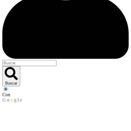
Buscar
Con
G
o
o
g
l
e