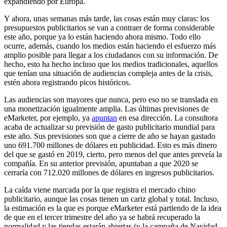
expandiendo por Europa.
Y ahora, unas semanas más tarde, las cosas están muy claras: los
presupuestos publicitarios se van a contraer de forma considerable
este año, porque ya lo están haciendo ahora mismo. Todo ello
ocurre, además, cuando los medios están haciendo el esfuerzo más
amplio posible para llegar a los ciudadanos con su información. De
hecho, esto ha hecho incluso que los medios tradicionales, aquellos
que tenían una situación de audiencias compleja antes de la crisis,
estén ahora registrando picos históricos.
Las audiencias son mayores que nunca, pero eso no se translada en
una monetización igualmente amplia. Las últimas previsiones de
eMarketer, por ejemplo, ya
apuntan
en esa dirección. La consultora
acaba de actualizar su previsión de gasto publicitario mundial para
este año. Sus previsiones son que a cierre de año se hayan gastado
uno 691.700 millones de dólares en publicidad. Esto es más dinero
del que se gastó en 2019, cierto, pero menos del que antes preveía la
compañía. En su anterior previsión, apuntaban a que 2020 se
cerraría con 712.020 millones de dólares en ingresos publicitarios.
La caída viene marcada por la que registra el mercado chino
publicitario, aunque las cosas tienen un cariz global y total. Incluso,
la estimación es la que es porque eMarketer está partiendo de la idea
de que en el tercer trimestre del año ya se habrá recuperado la
normalidad y las tiendas estarán abiertas (y la campaña de Navidad