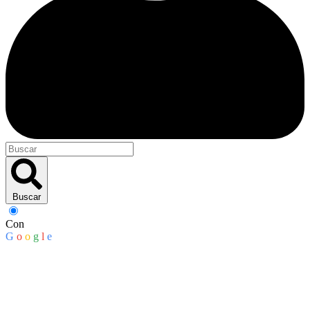
Buscar
Con
G
o
o
g
l
e