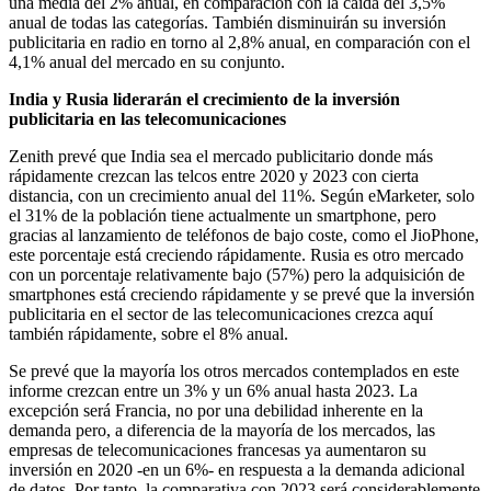
una media del 2% anual, en comparación con la caída del 3,5%
anual de todas las categorías. También disminuirán su inversión
publicitaria en radio en torno al 2,8% anual, en comparación con el
4,1% anual del mercado en su conjunto.
I
ndia y Rusia liderarán el crecimiento de la inversión
publicitaria en las telecomunicaciones
Zenith prevé que India sea el mercado publicitario donde más
rápidamente crezcan las telcos entre 2020 y 2023 con cierta
distancia, con un crecimiento anual del 11%. Según eMarketer, solo
el 31% de la población tiene actualmente un smartphone, pero
gracias al lanzamiento de teléfonos de bajo coste, como el JioPhone,
este porcentaje está creciendo rápidamente. Rusia es otro mercado
con un porcentaje relativamente bajo (57%) pero la adquisición de
smartphones está creciendo rápidamente y se prevé que la inversión
publicitaria en el sector de las telecomunicaciones crezca aquí
también rápidamente, sobre el 8% anual.
Se prevé que la mayoría los otros mercados contemplados en este
informe crezcan entre un 3% y un 6% anual hasta 2023. La
excepción será Francia, no por una debilidad inherente en la
demanda pero, a diferencia de la mayoría de los mercados, las
empresas de telecomunicaciones francesas ya aumentaron su
inversión en 2020 -en un 6%- en respuesta a la demanda adicional
de datos. Por tanto, la comparativa con 2023 será considerablemente