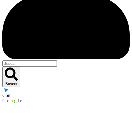
Buscar
Con
G
o
o
g
l
e