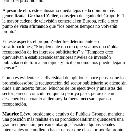
partir del próximo año.
A pesar de ello, este entusiamo queda lejos de la opinión más
generalizada.
Gerhard Zeiler
, consejero delegado del Grupo RTL,
la mayor cadena de televisión comercial en Europa, refleja otro
punto de vista afirmando que "los buenos tiempos no volverán
pronto".
En este aspecto, el propio Zeiler fue determinante en
susafirmaciones; "Simplemente no creo que veamos una rápida
recuperación de los ingresos publicitarios" y "Tampoco creo
quevuelvan a establecerselosanteriores niveles de inversión
publicitaria de forma tan rápida y fácil comomuchos puede llegar a
pensar."
Como es evidente esta diversidad de opiniones hace pensar que los
pronósticossobre la recuperación del sector publicitario se atiene sin
duda a unincierto futuro. Muchos de los ejecutivos y analistas del
sector parecen coincidir en que lo peor ya pasó, peroexiste un
desacuerdo en cuanto al tiempoy la fuerza necesaria parasu
recuperación.
Maurice Lévy
, presidente ejecutivo de Publicis Groupe, mantiene
una posición más realista en su pronósticoalafirmar quenoserá una
gran recuperación, perosin embargo,sí existenalgunas señales
interesantes que pudieran hacer pensar que el sector podría pronto