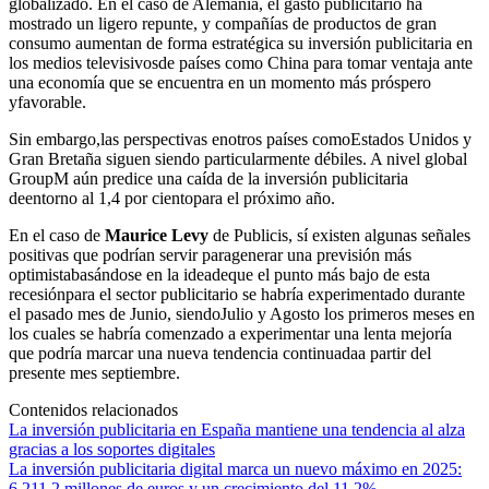
globalizado. En el caso de Alemania, el gasto publicitario ha
mostrado un ligero repunte, y compañías de productos de gran
consumo aumentan de forma estratégica su inversión publicitaria en
los medios televisivosde países como China para tomar ventaja ante
una economía que se encuentra en un momento más próspero
yfavorable.
Sin embargo,las perspectivas enotros países comoEstados Unidos y
Gran Bretaña siguen siendo particularmente débiles. A nivel global
GroupM aún predice una caída de la inversión publicitaria
deentorno al 1,4 por cientopara el próximo año.
En el caso de
Maurice Levy
de Publicis, sí existen algunas señales
positivas que podrían servir paragenerar una previsión más
optimistabasándose en la ideadeque el punto más bajo de esta
recesiónpara el sector publicitario se habría experimentado durante
el pasado mes de Junio, siendoJulio y Agosto los primeros meses en
los cuales se habría comenzado a experimentar una lenta mejoría
que podría marcar una nueva tendencia continuadaa partir del
presente mes septiembre.
Contenidos relacionados
La inversión publicitaria en España mantiene una tendencia al alza
gracias a los soportes digitales
La inversión publicitaria digital marca un nuevo máximo en 2025:
6.211,2 millones de euros y un crecimiento del 11,2%