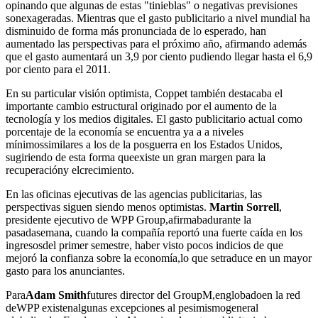
opinando que algunas de estas "tinieblas" o negativas previsiones
sonexageradas. Mientras que el gasto publicitario a nivel mundial ha
disminuido de forma más pronunciada de lo esperado, han
aumentado las perspectivas para el próximo año, afirmando además
que el gasto aumentará un 3,9 por ciento pudiendo llegar hasta el 6,9
por ciento para el 2011.
En su particular visión optimista, Coppet también destacaba el
importante cambio estructural originado por el aumento de la
tecnología y los medios digitales. El gasto publicitario actual como
porcentaje de la economía se encuentra ya a a niveles
mínimossimilares a los de la posguerra en los Estados Unidos,
sugiriendo de esta forma queexiste un gran margen para la
recuperacióny elcrecimiento.
En las oficinas ejecutivas de las agencias publicitarias, las
perspectivas siguen siendo menos optimistas.
Martin Sorrell
,
presidente ejecutivo de WPP Group,afirmabadurante la
pasadasemana, cuando la compañía reportó una fuerte caída en los
ingresosdel primer semestre, haber visto pocos indicios de que
mejoró la confianza sobre la economía,lo que setraduce en un mayor
gasto para los anunciantes.
Para
Adam Smith
futures director del GroupM,englobadoen la red
deWPP existenalgunas excepciones al pesimismogeneral