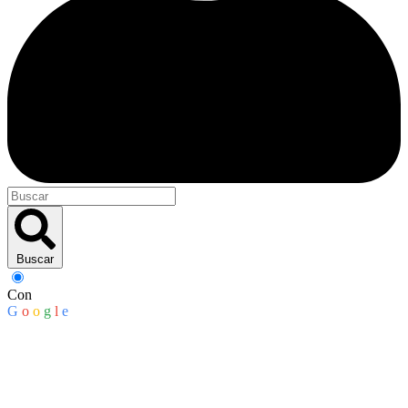
Buscar
Con
G
o
o
g
l
e