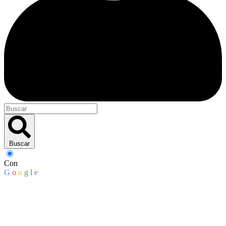
Buscar
Con
G
o
o
g
l
e