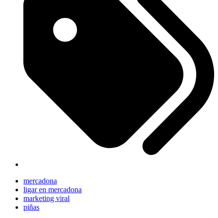
mercadona
ligar en mercadona
marketing viral
piñas