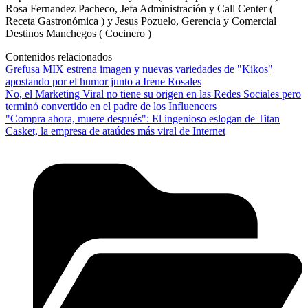
Rosa Fernandez Pacheco, Jefa Administración y Call Center (
Receta Gastronómica ) y Jesus Pozuelo, Gerencia y Comercial
Destinos Manchegos ( Cocinero )
Contenidos relacionados
Grefusa MIX estrena imagen y nuevas variedades de "Kikos"
apostando por el humor junto a Irene Rosales
No, el Marketing Viral no tiene su origen en las Redes Sociales pero
terminó convertido en el padre de los Influencers
"Compra ahora, muere después": El ingenioso eslogan de Titan
Casket, la empresa de ataúdes más viral de Internet