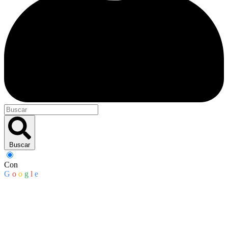
Buscar
Con
G
o
o
g
l
e