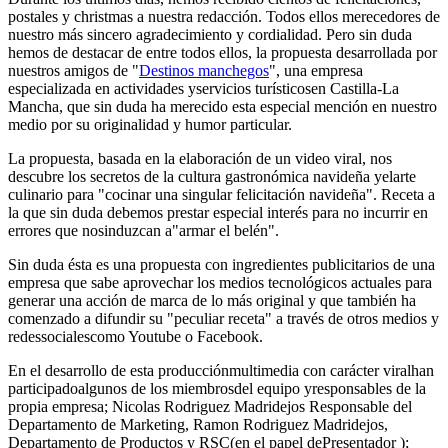
postales y christmas a nuestra redacción. Todos ellos merecedores de
nuestro más sincero agradecimiento y cordialidad. Pero sin duda
hemos de destacar de entre todos ellos, la propuesta desarrollada por
nuestros amigos de "
Destinos manchegos
", una empresa
especializada en actividades yservicios turísticosen Castilla-La
Mancha, que sin duda ha merecido esta especial mención en nuestro
medio por su originalidad y humor particular.
La propuesta, basada en la elaboración de un video viral, nos
descubre los secretos de la cultura gastronómica navideña yelarte
culinario para "cocinar una singular felicitación navideña". Receta a
la que sin duda debemos prestar especial interés para no incurrir en
errores que nosinduzcan a"armar el belén".
Sin duda ésta es una propuesta con ingredientes publicitarios de una
empresa que sabe aprovechar los medios tecnológicos actuales para
generar una acción de marca de lo más original y que también ha
comenzado a difundir su "peculiar receta" a través de otros medios y
redessocialescomo Youtube o Facebook.
En el desarrollo de esta producciónmultimedia con carácter viralhan
participadoalgunos de los miembrosdel equipo yresponsables de la
propia empresa; Nicolas Rodriguez Madridejos Responsable del
Departamento de Marketing, Ramon Rodriguez Madridejos,
Departamento de Productos y RSC(en el papel dePresentador );