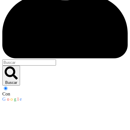
Buscar
Con
G
o
o
g
l
e