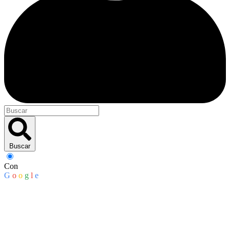
Buscar
Con
G
o
o
g
l
e