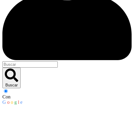
Buscar
Con
G
o
o
g
l
e