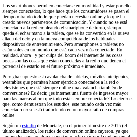
Los smartphones permiten conectarse en movilidad y estar por ello
siempre conectados, lo que hace que los consumidores se pasen el
tiempo mirando todo lo que puedan necesitar online y lo que ha
creado nuevos parámetros de comunicación. Y cuando no se está
conectado a la red empleando el smartphone de turno, siempre
queda el echar mano a la tableta, que se ha convertido en la nueva
aliada del ocio y en la nueva competidora de los habituales
dispositivos de entretenimiento. Pero smartphones o tabletas no
están solos en un mundo que está cada vez más conectado. En
realidad, ahora - y por culpa del boom del internet de las cosas -
pocas son las cosas que están conectadas a la red o que tienen el
potencial de estarlo en el futuro próximo e inmediato.
Pero ¿ha supuesto esta avalancha de tabletas, móviles inteligentes,
wearables que permiten hacer ejercicio conectados a la red o
televisiones que está siempre online una avalancha también de
conversiones? Es decir, ¿es internet una fuente de ingresos mayor
para las marcas ahora que todo está siempre conectado? Lo cierto es
que, como demuestran los estudios, este mundo cada vez más
conectado no se está traduciendo en un mayor ratio de compras
online.
Según un
estudio
de Monetate, en el primer trimestre de 2015 (el
último analizado), los ratios de conversión online cayeron, ya que
aunque los consumidores navegan mucho más por la red que en el