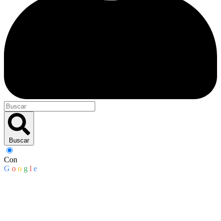
Buscar
Con
G
o
o
g
l
e