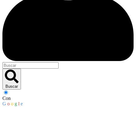
Buscar
Con
G
o
o
g
l
e