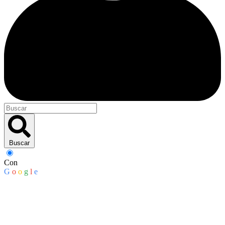
Buscar
Con
G
o
o
g
l
e