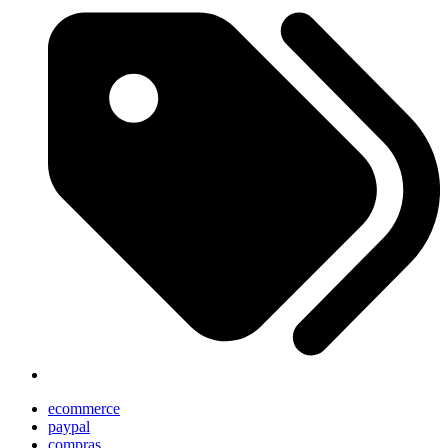
ecommerce
paypal
compras