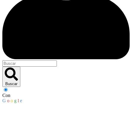
Buscar
Con
G
o
o
g
l
e