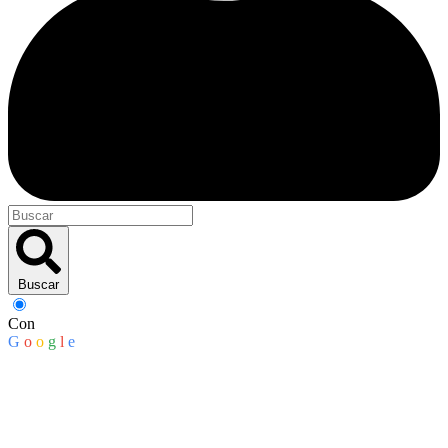
Buscar
Con
G
o
o
g
l
e