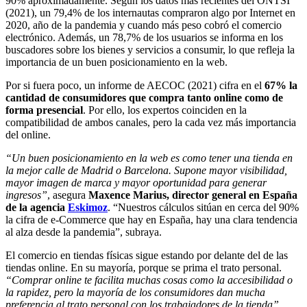
90% aproximadamente. Según los datos más recientes del ONTSI
(2021), un 79,4% de los internautas compraron algo por Internet en
2020, año de la pandemia y cuando más peso cobró el comercio
electrónico. Además, un 78,7% de los usuarios se informa en los
buscadores sobre los bienes y servicios a consumir, lo que refleja la
importancia de un buen posicionamiento en la web.
Por si fuera poco, un informe de AECOC (2021) cifra en el
67% la
cantidad de consumidores que compra tanto online como de
forma presencial
. Por ello, los expertos coinciden en la
compatibilidad de ambos canales, pero la cada vez más importancia
del online.
“Un buen posicionamiento en la web es como tener una tienda en
la mejor calle de Madrid o Barcelona. Supone mayor visibilidad,
mayor imagen de marca y mayor oportunidad para generar
ingresos”
, asegura
Maxence Marius, director general en España
de la agencia
Eskimoz
. “Nuestros cálculos sitúan en cerca del 90%
la cifra de e-Commerce que hay en España, hay una clara tendencia
al alza desde la pandemia”, subraya.
El comercio en tiendas físicas sigue estando por delante del de las
tiendas online. En su mayoría, porque se prima el trato personal.
“Comprar online te facilita muchas cosas como la accesibilidad o
la rapidez, pero la mayoría de los consumidores dan mucha
preferencia al trato personal con los trabajadores de la tienda”
,