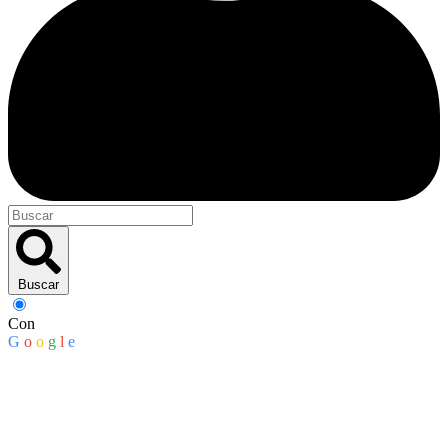
Buscar
Con
G
o
o
g
l
e