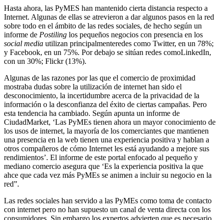
Hasta ahora, las PyMES han mantenido cierta distancia respecto a
Internet. Algunas de ellas se atrevieron a dar algunos pasos en la red
sobre todo en el ámbito de las redes sociales, de hecho según un
informe de
Postiling
los pequeños negocios con presencia en los
social media
utilizan principalmenteredes como Twitter, en un 78%;
y Facebook, en un 75%. Por debajo se sitúan redes comoLinkedIn,
con un 30%; Flickr (13%).
Algunas de las razones por las que el comercio de proximidad
mostraba dudas sobre la utilización de internet han sido el
desconocimiento, la incertidumbre acerca de la privacidad de la
información o la desconfianza del éxito de ciertas campañas. Pero
esta tendencia ha cambiado. Según apunta un informe de
CiudadMarket, ‘Las PyMEs tienen ahora un mayor conocimiento de
los usos de internet, la mayoría de los comerciantes que mantienen
una presencia en la web tienen una experiencia positiva y hablan a
otros compañeros de cómo Internet les está ayudando a mejore sus
rendimientos’. El informe de este portal enfocado al pequeño y
mediano comercio asegura que ‘Es la experiencia positiva la que
ahce que cada vez más PyMEs se animen a incluir su negocio en la
red”.
Las redes sociales han servido a las PyMEs como toma de contacto
con internet pero no han supuesto un canal de venta directa con los
consumidores. Sin embargo los expertos advierten que es necesario