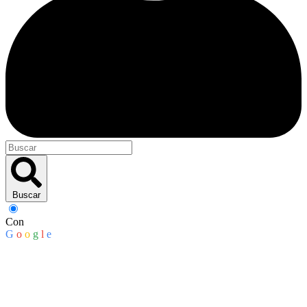
Buscar
Con
G
o
o
g
l
e