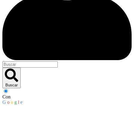
Buscar
Con
G
o
o
g
l
e