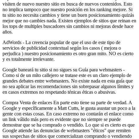
visiten de nuevo nuestro sitio en busca de nuevos contenidos. Esto
no implica tampoco que nuestro posición en los ranking mejore. Si
tu sitio no necesita cambios y tiene un buen posicionamiento quizás
mejor que no cambies nada. Existen ejemplos de sitios que reinan en
los tops de multiples buscadores sin cambios ni mejoras desde hace
años.
AdWords - La creencia popular de que el uso de este tipo de
servicios de publicidad contextual según los casos ( mejora o
perjudica ) nuestro posicionamiento es otro gran mito. NO es cierto
y es totalmente irrelevante.
Google baneará tu sitio si no sigues su Guía para webmasters -
Como si de un míto callejero se tratase este es un claro ejemplo de
grandes debates entre webmasters. No existe nada en esta guía que
no sea aplicar las recomendaciones sin sobrepasar algunos límites y
en casos extremos no respetando ténicas éticas o abusivas.
Compra Venta de enlaces En parte esto tiene su parte de verdad. A
Google y específicamente a Matt Cutts, le gusta asustar un poco a la
gente con estas cosas. En caso extremo no contarán el enlace como
un link válido más pero es evidente que no siempre se puede
demostrar que se ha comprado o vendido. Lo que si es cierto es que
Google atiende las denuncias de webmasters "éticos" que remiten
sus sospechas de sitios que comercializan comprando o vendiendo