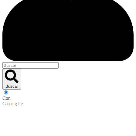
Buscar
Con
G
o
o
g
l
e