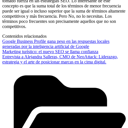
tomado fuerza en las estrategias SEO. Lo interesante de este
concepto es que la suma total de los términos de menor frecuencia
puede ser igual o incluso superior que la suma de términos altamente
competitivos y más frecuencia. Pero No, no lo necesitas. Los
términos poco frecuentes son precisamente aquellos que no son
competitivos.
Contenidos relacionados
Google Business Profile gana peso en las respuestas locales
generadas por la inteligencia artificial de Google
Marketing turístico: el nuevo SEO se llama confianza
Entrevista a Alejandra Salleras, CMO de NeoAttack: Liderazgo,
estrategia y el arte de posicionar marcas en la cima digital.