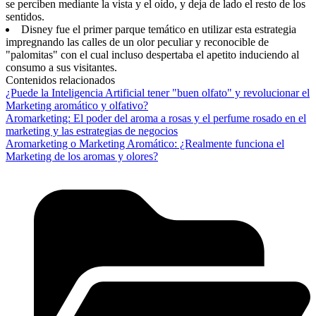
se perciben mediante la vista y el oído, y deja de lado el resto de los
sentidos.
Disney fue el primer parque temático en utilizar esta estrategia
impregnando las calles de un olor peculiar y reconocible de
"palomitas" con el cual incluso despertaba el apetito induciendo al
consumo a sus visitantes.
Contenidos relacionados
¿Puede la Inteligencia Artificial tener "buen olfato" y revolucionar el
Marketing aromático y olfativo?
Aromarketing: El poder del aroma a rosas y el perfume rosado en el
marketing y las estrategias de negocios
Aromarketing o Marketing Aromático: ¿Realmente funciona el
Marketing de los aromas y olores?