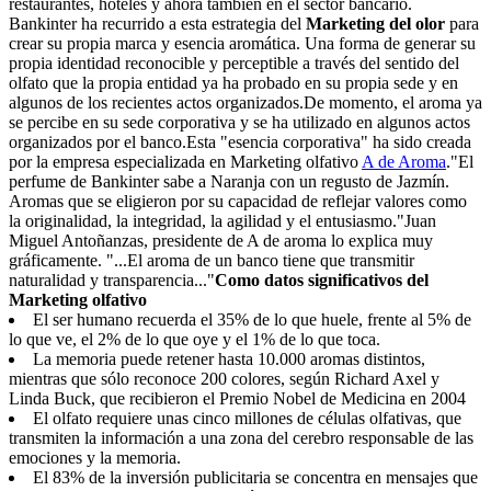
restaurantes, hoteles y ahora también en el sector bancario.
Bankinter ha recurrido a esta estrategia del
Marketing del olor
para
crear su propia marca y esencia aromática. Una forma de generar su
propia identidad reconocible y perceptible a través del sentido del
olfato que la propia entidad ya ha probado en su propia sede y en
algunos de los recientes actos organizados.De momento, el aroma ya
se percibe en su sede corporativa y se ha utilizado en algunos actos
organizados por el banco.Esta "esencia corporativa" ha sido creada
por la empresa especializada en Marketing olfativo
A de Aroma
."El
perfume de Bankinter sabe a Naranja con un regusto de Jazmín.
Aromas que se eligieron por su capacidad de reflejar valores como
la originalidad, la integridad, la agilidad y el entusiasmo."Juan
Miguel Antoñanzas, presidente de A de aroma lo explica muy
gráficamente. "...El aroma de un banco tiene que transmitir
naturalidad y transparencia..."
Como datos significativos del
Marketing olfativo
El ser humano recuerda el 35% de lo que huele, frente al 5% de
lo que ve, el 2% de lo que oye y el 1% de lo que toca.
La memoria puede retener hasta 10.000 aromas distintos,
mientras que sólo reconoce 200 colores, según Richard Axel y
Linda Buck, que recibieron el Premio Nobel de Medicina en 2004
El olfato requiere unas cinco millones de células olfativas, que
transmiten la información a una zona del cerebro responsable de las
emociones y la memoria.
El 83% de la inversión publicitaria se concentra en mensajes que