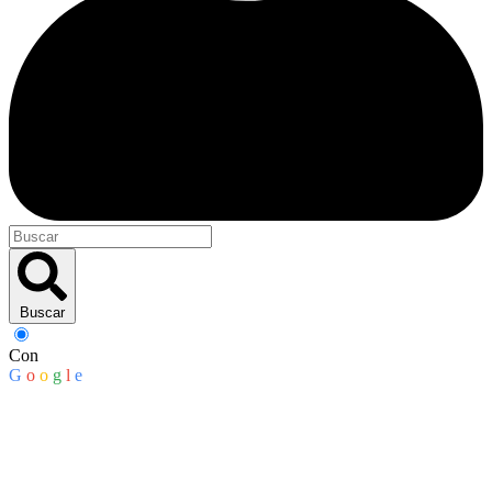
Buscar
Con
G
o
o
g
l
e