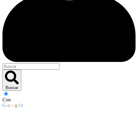
Buscar
Con
G
o
o
g
l
e