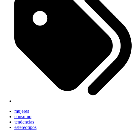
mujeres
consumo
tendencias
estereotipos