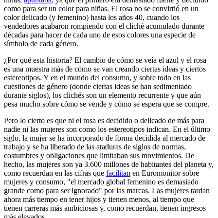
como para ser un color para niñas. El rosa no se convirtió en un
color delicado (y femenino) hasta los años 40, cuando los
vendedores acabaron rompiendo con el cliché acumulado durante
décadas para hacer de cada uno de esos colores una especie de
símbolo de cada género.
¿Por qué esta historia? El cambio de cómo se veía el azul y el rosa
es una muestra más de cómo se van creando ciertas ideas y ciertos
estereotipos. Y en el mundo del consumo, y sobre todo en las
cuestiones de género (donde ciertas ideas se han sedimentado
durante siglos), los clichés son un elemento recurrente y que aún
pesa mucho sobre cómo se vende y cómo se espera que se compre.
Pero lo cierto es que ni el rosa es decidido o delicado de más para
nadie ni las mujeres son como los estereotipos indican. En el último
siglo, la mujer se ha incorporado de forma decidida al mercado de
trabajo y se ha liberado de las ataduras de siglos de normas,
costumbres y obligaciones que limitaban sus movimientos. De
hecho, las mujeres son ya 3.600 millones de habitantes del planeta y,
como recuerdan en las cifras que
facilitan
en Euromonitor sobre
mujeres y consumo, "el mercado global femenino es demasiado
grande como para ser ignorado" por las marcas. Las mujeres tardan
ahora más tiempo en tener hijos y tienen menos, al tiempo que
tienen carreras más ambiciosas y, como recuerdan, tienen ingresos
más elevados.