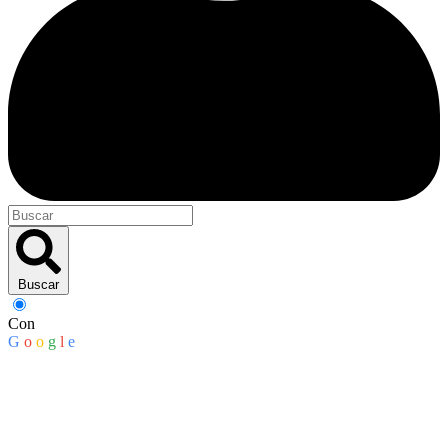
Buscar
Con
G
o
o
g
l
e