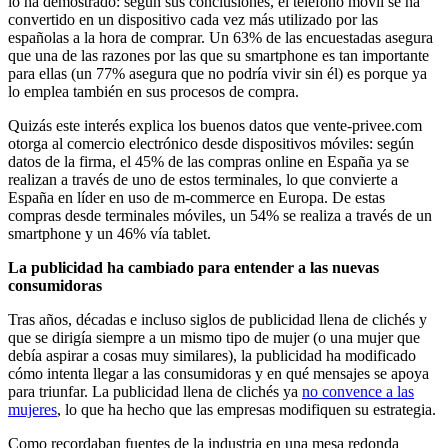
lo ha demostrado: según sus conclusiones, el teléfono móvil se ha
convertido en un dispositivo cada vez más utilizado por las
españolas a la hora de comprar. Un 63% de las encuestadas asegura
que una de las razones por las que su smartphone es tan importante
para ellas (un 77% asegura que no podría vivir sin él) es porque ya
lo emplea también en sus procesos de compra.
Quizás este interés explica los buenos datos que vente-privee.com
otorga al comercio electrónico desde dispositivos móviles: según
datos de la firma, el 45% de las compras online en España ya se
realizan a través de uno de estos terminales, lo que convierte a
España en líder en uso de m-commerce en Europa. De estas
compras desde terminales móviles, un 54% se realiza a través de un
smartphone y un 46% vía tablet.
La publicidad ha cambiado para entender a las nuevas
consumidoras
Tras años, décadas e incluso siglos de publicidad llena de clichés y
que se dirigía siempre a un mismo tipo de mujer (o una mujer que
debía aspirar a cosas muy similares), la publicidad ha modificado
cómo intenta llegar a las consumidoras y en qué mensajes se apoya
para triunfar. La publicidad llena de clichés ya
no convence a las
mujeres
, lo que ha hecho que las empresas modifiquen su estrategia.
Como recordaban fuentes de la industria en una mesa redonda