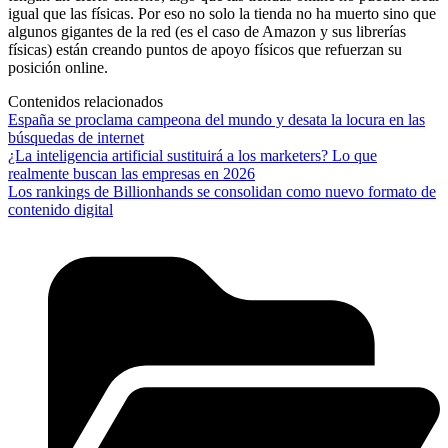
igual que las físicas. Por eso no solo la tienda no ha muerto sino que
algunos gigantes de la red (es el caso de Amazon y sus librerías
físicas) están creando puntos de apoyo físicos que refuerzan su
posición online.
Contenidos relacionados
España se proclama campeona del mundo y desata la locura en las
búsquedas de internet
¿La inteligencia artificial sustituirá a los marketers? Lo que
realmente buscan las empresas en 2026
Los rankings de Billionhands se consolidan como nuevo formato de
contenido digital