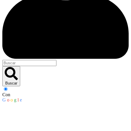
Buscar
Con
G
o
o
g
l
e