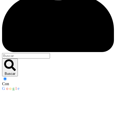
Buscar
Con
G
o
o
g
l
e