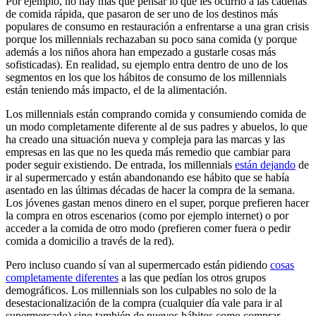
Por ejemplo, no hay más que pensar lo que les ocurrió a las cadenas
de comida rápida, que pasaron de ser uno de los destinos más
populares de consumo en restauración a enfrentarse a una gran crisis
porque los millennials rechazaban su poco sana comida (y porque
además a los niños ahora han empezado a gustarle cosas más
sofisticadas). En realidad, su ejemplo entra dentro de uno de los
segmentos en los que los hábitos de consumo de los millennials
están teniendo más impacto, el de la alimentación.
Los millennials están comprando comida y consumiendo comida de
un modo completamente diferente al de sus padres y abuelos, lo que
ha creado una situación nueva y compleja para las marcas y las
empresas en las que no les queda más remedio que cambiar para
poder seguir existiendo. De entrada, los millennials
están dejando
de
ir al supermercado y están abandonando ese hábito que se había
asentado en las últimas décadas de hacer la compra de la semana.
Los jóvenes gastan menos dinero en el super, porque prefieren hacer
la compra en otros escenarios (como por ejemplo internet) o por
acceder a la comida de otro modo (prefieren comer fuera o pedir
comida a domicilio a través de la red).
Pero incluso cuando sí van al supermercado están pidiendo
cosas
completamente diferentes
a las que pedían los otros grupos
demográficos. Los millennials son los culpables no solo de la
desestacionalización de la compra (cualquier día vale para ir al
supermercado) sino también de nuevos hábitos como comprar