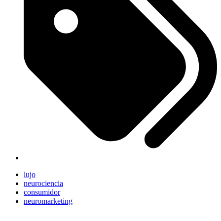
lujo
neurociencia
consumidor
neuromarketing