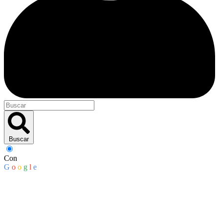
Buscar
Con
G
o
o
g
l
e