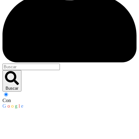
Buscar
Con
G
o
o
g
l
e