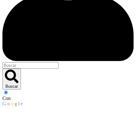
Buscar
Con
G
o
o
g
l
e