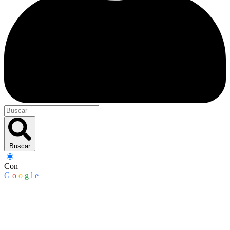
Buscar
Con
G
o
o
g
l
e