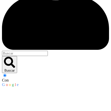
Buscar
Con
G
o
o
g
l
e