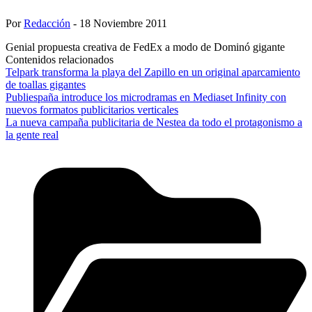
Por
Redacción
- 18 Noviembre 2011
Genial propuesta creativa de FedEx a modo de Dominó gigante
Contenidos relacionados
Telpark transforma la playa del Zapillo en un original aparcamiento
de toallas gigantes
Publiespaña introduce los microdramas en Mediaset Infinity con
nuevos formatos publicitarios verticales
La nueva campaña publicitaria de Nestea da todo el protagonismo a
la gente real