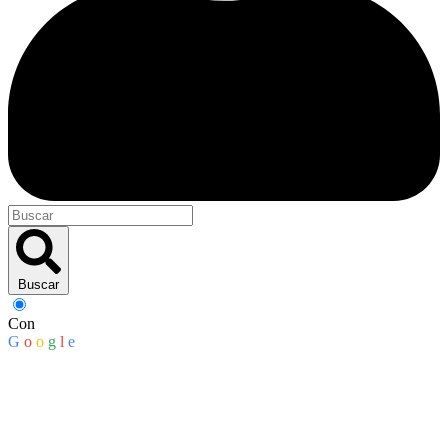
Buscar
Con
G
o
o
g
l
e