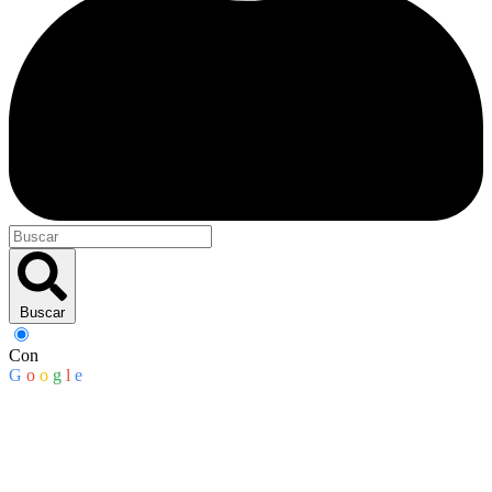
Buscar
Con
G
o
o
g
l
e