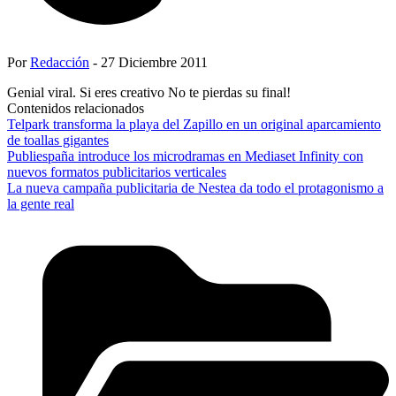
Por
Redacción
- 27 Diciembre 2011
Genial viral. Si eres creativo No te pierdas su final!
Contenidos relacionados
Telpark transforma la playa del Zapillo en un original aparcamiento
de toallas gigantes
Publiespaña introduce los microdramas en Mediaset Infinity con
nuevos formatos publicitarios verticales
La nueva campaña publicitaria de Nestea da todo el protagonismo a
la gente real