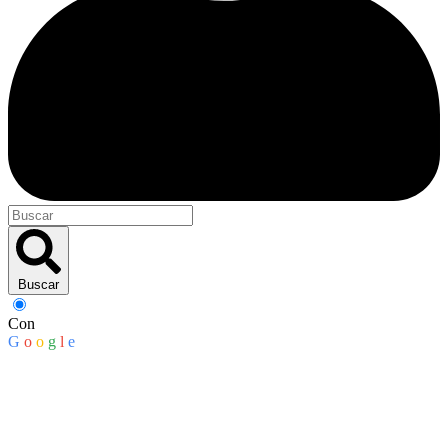
Buscar
Con
G
o
o
g
l
e