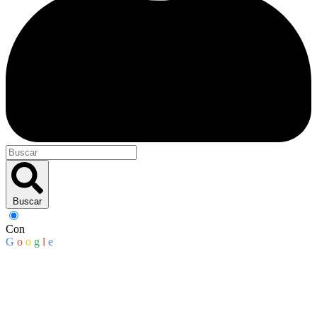
Buscar
Con
G
o
o
g
l
e