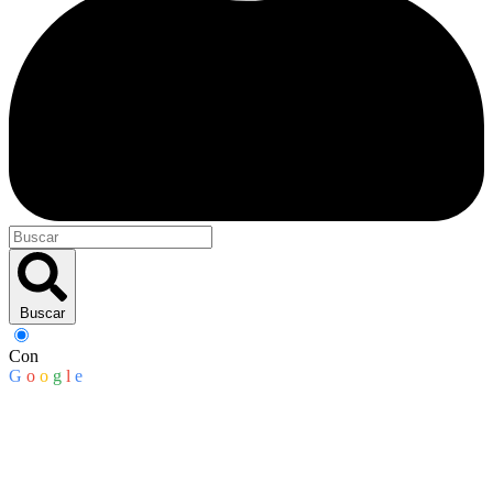
Buscar
Con
G
o
o
g
l
e