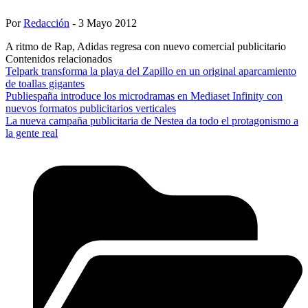
Por
Redacción
- 3 Mayo 2012
A ritmo de Rap, Adidas regresa con nuevo comercial publicitario
Contenidos relacionados
Telpark transforma la playa del Zapillo en un original aparcamiento
de toallas gigantes
Publiespaña introduce los microdramas en Mediaset Infinity con
nuevos formatos publicitarios verticales
La nueva campaña publicitaria de Nestea da todo el protagonismo a
la gente real