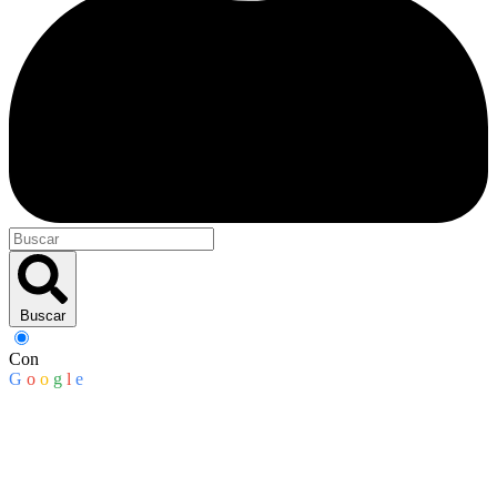
Buscar
Con
G
o
o
g
l
e