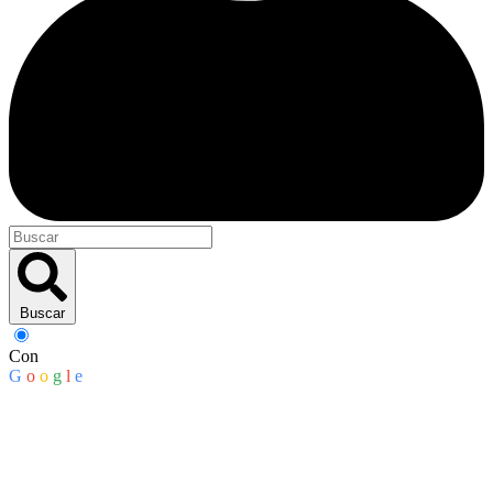
Buscar
Con
G
o
o
g
l
e