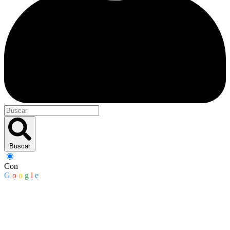
Buscar
Con
G
o
o
g
l
e