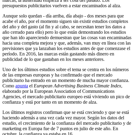
marcas, la austeridad empieza a ser cosa del pasado. Los
presupuestos publicitarios vuelven a estar encaminados al alza.
Aunque solo quedan - día arriba, día abajo - dos meses para que
acabe el año, por el momento siguen sin existir estudios completos
del año y del gasto (al fin y al cabo, se necesitan tener los datos a
año cerrado para ello) pero lo que están demostrando los estudios
que han ido apareciendo demuestran que las cosas van encaminadas
hacia una completa mejora y que, además, van muy en línea con las
previsiones que ya lanzaban los estudios antes de que comenzase el
período. En 2016, las marcas están gastando más dinero en
publicidad de lo que gastaban en los meses anteriores.
Uno de los últimos estudios sobre el tema se centra en los números
de las empresas europeas y ha confirmado que el mercado
publicitario ha entrado en un momento de mucha mayor confianza.
Como
apunta
el
European Advertising Business Climate Index
,
elaborado por la European Association of Communications
Agencies, el mercado publicitario europeo está viviendo un pico de
confianza y está por tanto en un momento de alza.
Los últimos registros confirman que se está creciendo y que se está
haciendo además a una vez cada vez mayor. Según los datos del
estudio, el crecimiento de la confianza del mercado publicitario y de
marketing en Europa fue de 7 puntos en julio de este año. En
octubre, la confianza ya estaba en 16.