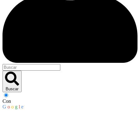
Buscar
Con
G
o
o
g
l
e