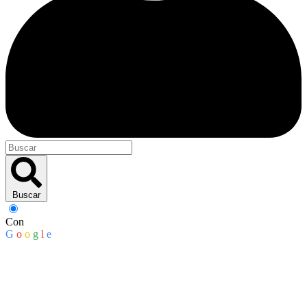
Buscar
Con
G
o
o
g
l
e