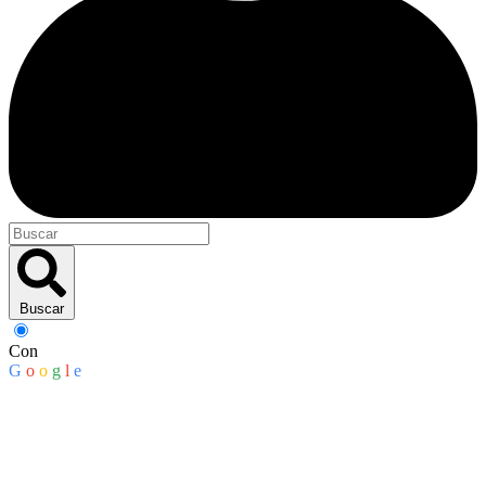
Buscar
Con
G
o
o
g
l
e