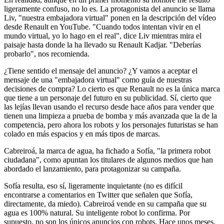
ligeramente confuso, no lo es. La protagonista del anuncio se llama
Liv, "nuestra embajadora virtual" ponen en la descripción del vídeo
desde Renault en YouTube. "Cuando todos intentan vivir en el
mundo virtual, yo lo hago en el real", dice Liv mientras mira el
paisaje hasta donde la ha llevado su Renault Kadjar. "Deberías
probarlo", nos recomienda.
¿Tiene sentido el mensaje del anuncio? ¿Y vamos a aceptar el
mensaje de una "embajadora virtual" como guía de nuestras
decisiones de compra? Lo cierto es que Renault no es la única marca
que tiene a un personaje del futuro en su publicidad. Sí, cierto que
las lejías llevan usando el recurso desde hace años para vender que
tienen una limpieza a prueba de bomba y más avanzada que la de la
competencia, pero ahora los robots y los personajes futuristas se han
colado en más espacios y en más tipos de marcas.
Cabreiroá, la marca de agua, ha fichado a Sofía, "la primera robot
ciudadana", como apuntan los titulares de algunos medios que han
abordado el lanzamiento, para protagonizar su campaña.
Sofía resulta, eso sí, ligeramente inquietante (no es difícil
encontrarse a comentarios en Twitter que señalen que Sofía,
directamente, da miedo). Cabreiroá vende en su campaña que su
agua es 100% natural. Su inteligente robot lo confirma. Por
supuesto, no son los únicos anuncios con robots. Hace unos meses,