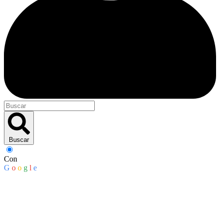
Buscar
Con
G
o
o
g
l
e