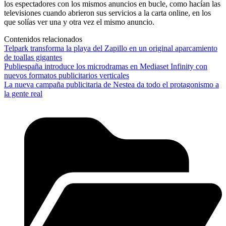
los espectadores con los mismos anuncios en bucle, como hacían las
televisiones cuando abrieron sus servicios a la carta online, en los
que solías ver una y otra vez el mismo anuncio.
Contenidos relacionados
Telpark transforma la playa del Zapillo en un original aparcamiento
de toallas gigantes
Publiespaña introduce los microdramas en Mediaset Infinity con
nuevos formatos publicitarios verticales
La nueva campaña publicitaria de Nestea da todo el protagonismo a
la gente real