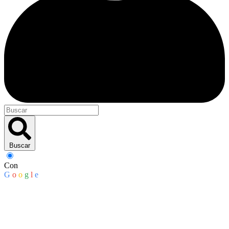
Buscar
Con
G
o
o
g
l
e