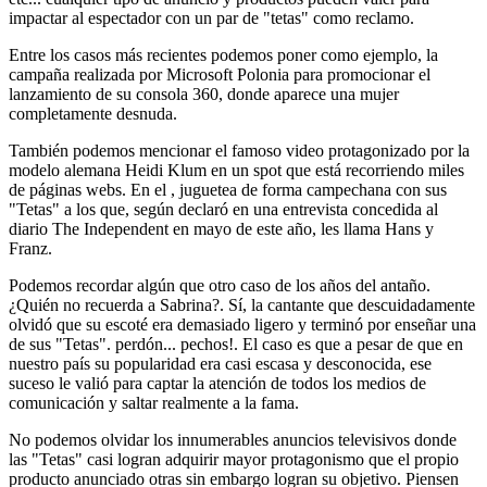
impactar al espectador con un par de "tetas" como reclamo.
Entre los casos más recientes podemos poner como ejemplo, la
campaña realizada por Microsoft Polonia para promocionar el
lanzamiento de su consola 360, donde aparece una mujer
completamente desnuda.
También podemos mencionar el famoso video protagonizado por la
modelo alemana Heidi Klum en un spot que está recorriendo miles
de páginas webs. En el , juguetea de forma campechana con sus
"Tetas" a los que, según declaró en una entrevista concedida al
diario The Independent en mayo de este año, les llama Hans y
Franz.
Podemos recordar algún que otro caso de los años del antaño.
¿Quién no recuerda a Sabrina?. Sí, la cantante que descuidadamente
olvidó que su escoté era demasiado ligero y terminó por enseñar una
de sus "Tetas". perdón... pechos!. El caso es que a pesar de que en
nuestro país su popularidad era casi escasa y desconocida, ese
suceso le valió para captar la atención de todos los medios de
comunicación y saltar realmente a la fama.
No podemos olvidar los innumerables anuncios televisivos donde
las "Tetas" casi logran adquirir mayor protagonismo que el propio
producto anunciado otras sin embargo logran su objetivo. Piensen