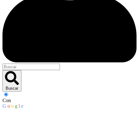
Buscar
Con
G
o
o
g
l
e