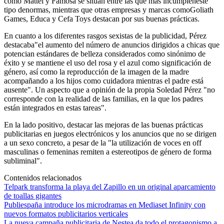
como Mattel y Famosa se sitúan entre las que más incumpleneste
tipo denormas, mientras que otras empresas y marcas comoGoliath
Games, Educa y Cefa Toys destacan por sus buenas prácticas.
En cuanto a los diferentes rasgos sexistas de la publicidad, Pérez
destacaba"el aumento del número de anuncios dirigidos a chicas que
potencian estándares de belleza considerados como sinónimo de
éxito y se mantiene el uso del rosa y el azul como significación de
género, así como la reproducción de la imagen de la madre
acompañando a los hijos como cuidadora mientras el padre está
ausente". Un aspecto que a opinión de la propia Soledad Pérez "no
corresponde con la realidad de las familias, en la que los padres
están integrados en estas tareas".
En la lado positivo, destacar las mejoras de las buenas prácticas
publicitarias en juegos electrónicos y los anuncios que no se dirigen
a un sexo concreto, a pesar de la "la utilización de voces en off
masculinas o femeninas remiten a estereotipos de género de forma
subliminal".
Contenidos relacionados
Telpark transforma la playa del Zapillo en un original aparcamiento
de toallas gigantes
Publiespaña introduce los microdramas en Mediaset Infinity con
nuevos formatos publicitarios verticales
La nueva campaña publicitaria de Nestea da todo el protagonismo a