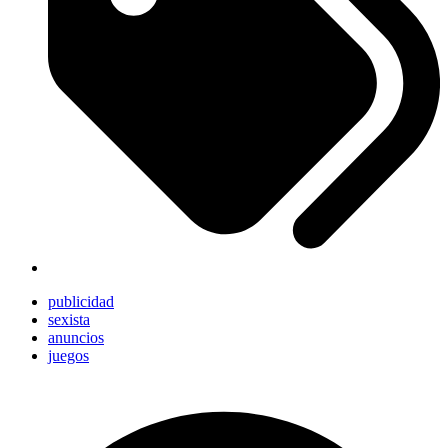
publicidad
sexista
anuncios
juegos