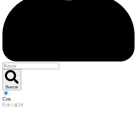
Buscar
Con
G
o
o
g
l
e