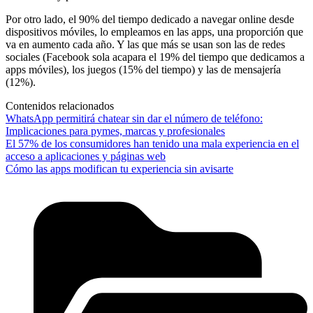
Por otro lado, el 90% del tiempo dedicado a navegar online desde
dispositivos móviles, lo empleamos en las apps, una proporción que
va en aumento cada año. Y las que más se usan son las de redes
sociales (Facebook sola acapara el 19% del tiempo que dedicamos a
apps móviles), los juegos (15% del tiempo) y las de mensajería
(12%).
Contenidos relacionados
WhatsApp permitirá chatear sin dar el número de teléfono:
Implicaciones para pymes, marcas y profesionales
El 57% de los consumidores han tenido una mala experiencia en el
acceso a aplicaciones y páginas web
Cómo las apps modifican tu experiencia sin avisarte