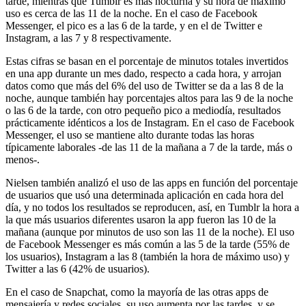
tarde, mientras que Tumblr es más nocturna y su hora de máximo
uso es cerca de las 11 de la noche. En el caso de Facebook
Messenger, el pico es a las 6 de la tarde, y en el de Twitter e
Instagram, a las 7 y 8 respectivamente.
Estas cifras se basan en el porcentaje de minutos totales invertidos
en una app durante un mes dado, respecto a cada hora, y arrojan
datos como que más del 6% del uso de Twitter se da a las 8 de la
noche, aunque también hay porcentajes altos para las 9 de la noche
o las 6 de la tarde, con otro pequeño pico a mediodía, resultados
prácticamente idénticos a los de Instagram. En el caso de Facebook
Messenger, el uso se mantiene alto durante todas las horas
típicamente laborales -de las 11 de la mañana a 7 de la tarde, más o
menos-.
Nielsen también analizó el uso de las apps en función del porcentaje
de usuarios que usó una determinada aplicación en cada hora del
día, y no todos los resultados se reproducen, así, en Tumblr la hora a
la que más usuarios diferentes usaron la app fueron las 10 de la
mañana (aunque por minutos de uso son las 11 de la noche). El uso
de Facebook Messenger es más común a las 5 de la tarde (55% de
los usuarios), Instagram a las 8 (también la hora de máximo uso) y
Twitter a las 6 (42% de usuarios).
En el caso de Snapchat, como la mayoría de las otras apps de
mensajería y redes sociales, su uso aumenta por las tardes, y se