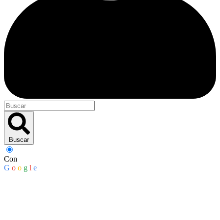
Buscar
Con
G
o
o
g
l
e