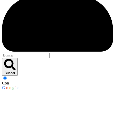
Buscar
Con
G
o
o
g
l
e