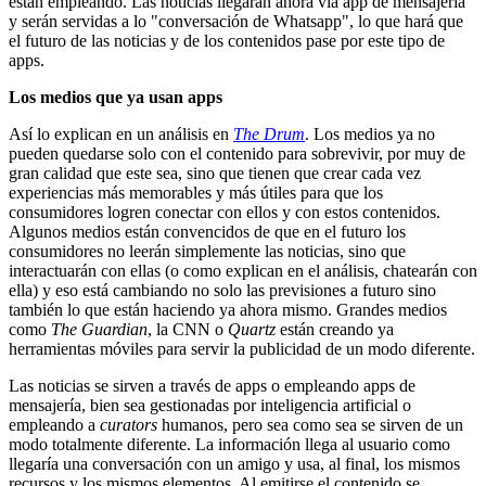
están empleando. Las noticias llegarán ahora vía app de mensajería
y serán servidas a lo "conversación de Whatsapp", lo que hará que
el futuro de las noticias y de los contenidos pase por este tipo de
apps.
Los medios que ya usan apps
Así lo explican en un análisis en
The Drum
. Los medios ya no
pueden quedarse solo con el contenido para sobrevivir, por muy de
gran calidad que este sea, sino que tienen que crear cada vez
experiencias más memorables y más útiles para que los
consumidores logren conectar con ellos y con estos contenidos.
Algunos medios están convencidos de que en el futuro los
consumidores no leerán simplemente las noticias, sino que
interactuarán con ellas (o como explican en el análisis, chatearán con
ella) y eso está cambiando no solo las previsiones a futuro sino
también lo que están haciendo ya ahora mismo. Grandes medios
como
The Guardian
, la CNN o
Quartz
están creando ya
herramientas móviles para servir la publicidad de un modo diferente.
Las noticias se sirven a través de apps o empleando apps de
mensajería, bien sea gestionadas por inteligencia artificial o
empleando a
curators
humanos, pero sea como sea se sirven de un
modo totalmente diferente. La información llega al usuario como
llegaría una conversación con un amigo y usa, al final, los mismos
recursos y los mismos elementos. Al emitirse el contenido se