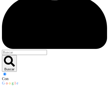
Buscar
Con
G
o
o
g
l
e