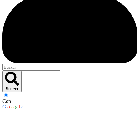
Buscar
Con
G
o
o
g
l
e