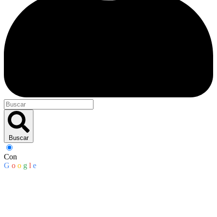
Buscar
Con
G
o
o
g
l
e