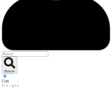
Buscar
Con
G
o
o
g
l
e